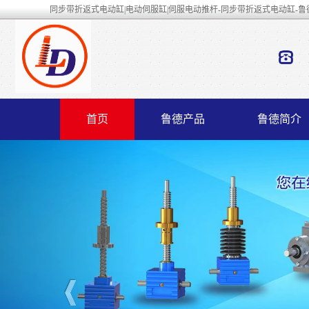
同步带折返式电动缸|电动伺服缸|伺服电动推杆-同步带折返式电动缸-鲁
首页
鲁德产品
鲁德简介