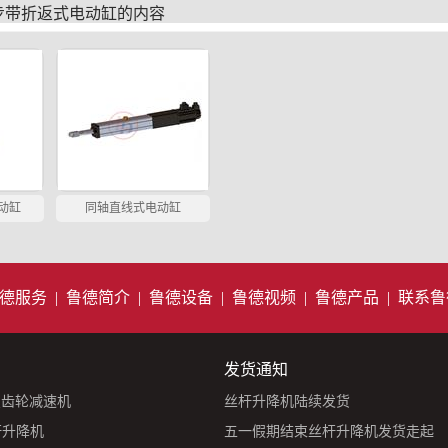
步带折返式电动缸
的内容
动缸
同轴直线式电动缸
德服务
|
鲁德简介
|
鲁德设备
|
鲁德视频
|
鲁德产品
|
联系鲁
发货通知
星齿轮减速机
丝杆升降机陆续发货
杆升降机
五一假期结束丝杆升降机发货走起