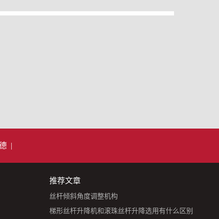
德
|
推荐文章
丝杆倾斜角度调整机构
梯形丝杆升降机和滚珠丝杆升降选用有什么区别