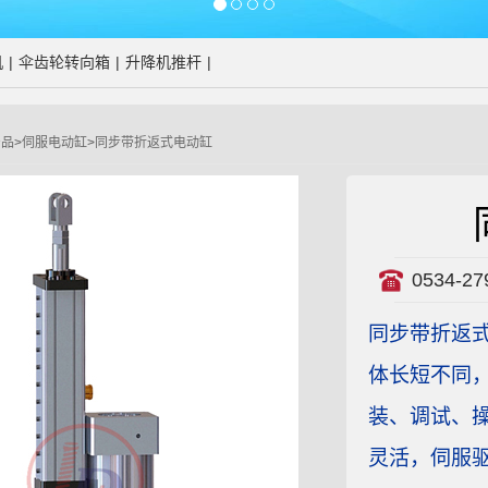
机
|
伞齿轮转向箱
|
升降机推杆
|
产品
>
伺服电动缸
>
同步带折返式电动缸
0534-27
同步带折返
体长短不同
装、调试、
灵活，伺服