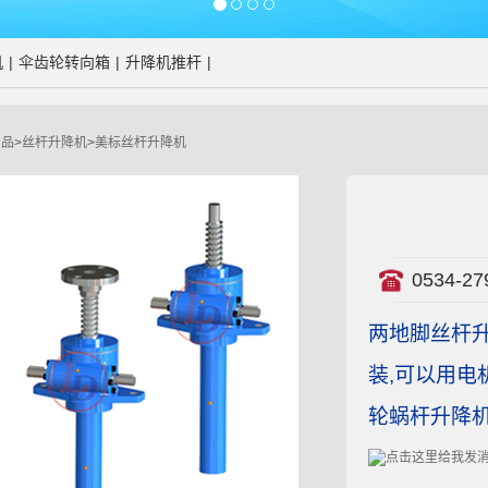
机
|
伞齿轮转向箱
|
升降机推杆
|
产品
>
丝杆升降机
>
美标丝杆升降机
0534-27
两地脚丝杆升
装,可以用电
轮蜗杆升降