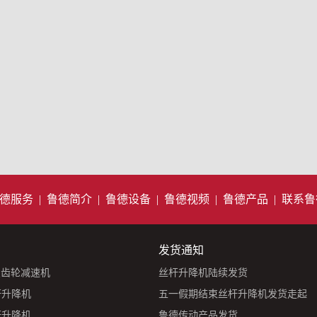
德服务
|
鲁德简介
|
鲁德设备
|
鲁德视频
|
鲁德产品
|
联系鲁
发货通知
星齿轮减速机
丝杆升降机陆续发货
杆升降机
五一假期结束丝杆升降机发货走起
杆升降机
鲁德传动产品发货