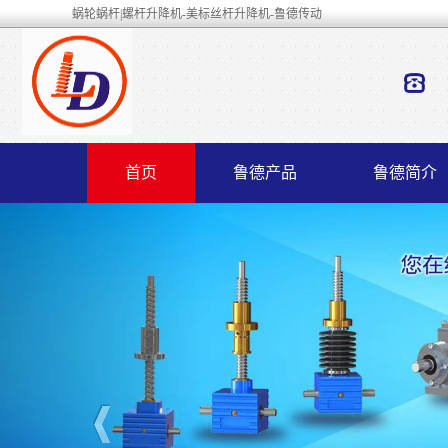
蜗轮蜗杆|螺杆升降机-美标丝杆升降机-鲁德传动
首页
鲁德产品
鲁德简介