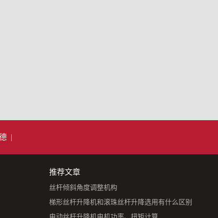
德
|
推荐文章
丝杆倾斜角度调整机构
梯形丝杆升降机和滚珠丝杆升降选用有什么区别
电动丝杆升降机电机功率、扭矩计算