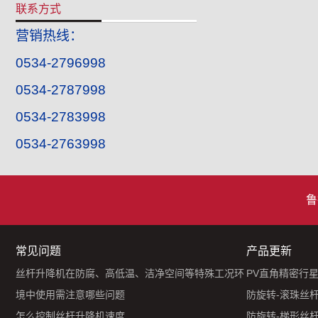
联系方式
营销热线：
0534-2796998
0534-2787998
0534-2783998
0534-2763998
鲁
常见问题
产品更新
丝杆升降机在防腐、高低温、洁净空间等特殊工况环
PV直角精密行
境中使用需注意哪些问题
防旋转-滚珠丝
怎么控制丝杆升降机速度
防旋转-梯形丝