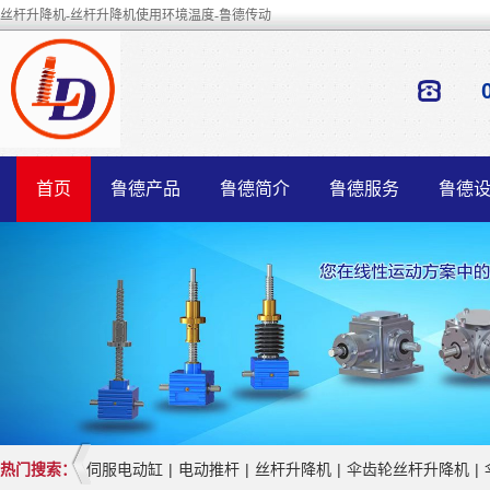
丝杆升降机-丝杆升降机使用环境温度-鲁德传动
首页
鲁德产品
鲁德简介
鲁德服务
鲁德
热门搜索：
伺服电动缸
|
电动推杆
|
丝杆升降机
|
伞齿轮丝杆升降机
|