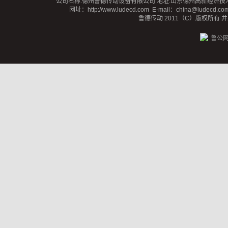
公司名称:德州鲁德传动设备有限公司 地址:山东德州高新经济技术开发区蒙阴路
网址：
http://www.ludecd.com
E-mail：china@ludecd.c
鲁德传动 2011（C）版权所有
鲁公网安