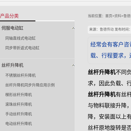
产品分类
当前位置：
首页>
资料
>
鲁德
伺服电动缸
来源：
鲁德传动
发布时间：202
同轴直线式电动缸
经常会有客户咨
同步带折返式电动缸
载、行程要求，
丝杆升降机
丝杆升降机
不同
不锈钢丝杆升降机
求，因此负载、
丝杆升降机同步升降应用示例
丝杆升降机
有丝
梯形丝杆升降机
滚珠丝杆升降机
与物料联接升降
手动丝杆升降机
降，安装面以上
电动丝杆升降机
丝杆原地旋转是