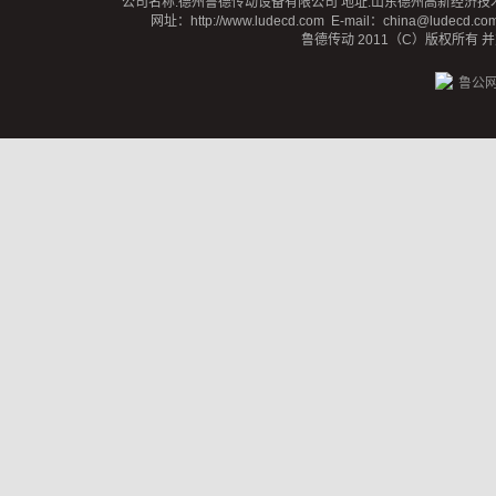
公司名称:德州鲁德传动设备有限公司 地址:山东德州高新经济技术开发区蒙阴路
网址：
http://www.ludecd.com
E-mail：china@ludecd.c
鲁德传动 2011（C）版权所有
鲁公网安