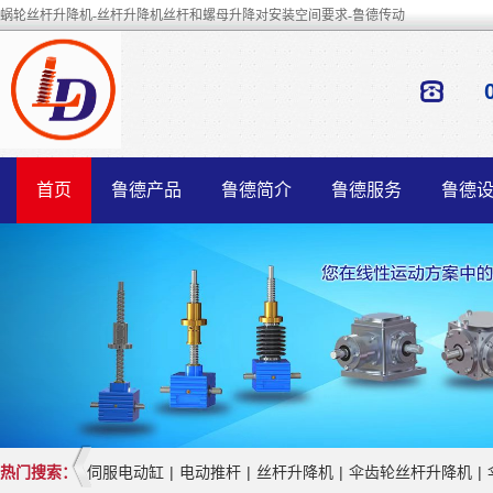
蜗轮丝杆升降机-丝杆升降机丝杆和螺母升降对安装空间要求-鲁德传动
首页
鲁德产品
鲁德简介
鲁德服务
鲁德
热门搜索：
伺服电动缸
|
电动推杆
|
丝杆升降机
|
伞齿轮丝杆升降机
|