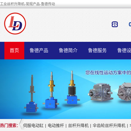
工业丝杆升降机-常规产品-鲁德传动
首页
鲁德产品
鲁德简介
鲁德服务
鲁德
热门搜索：
伺服电动缸
|
电动推杆
|
丝杆升降机
|
伞齿轮丝杆升降机
|