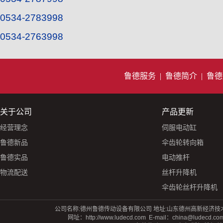
0534-2783998
0534-2763998
鲁德服务
|
鲁德简介
|
鲁德
关于公司
产品更新
经营理念
伺服电动缸
鲁德新品
伞齿轮转向箱
鲁德实品
电动推杆
物流配送
丝杆升降机
伞齿轮丝杆升降机
公司名称:德州鲁德传动设备有限公司 地址:山东德州高新经济技术开发区蒙阴路
网址：
http://www.ludecd.com
E-mail：china@ludecd.c