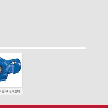
齿轮-蜗轮减速机