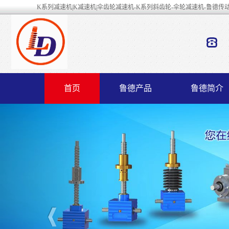
K系列减速机|K减速机|伞齿轮减速机-K系列斜齿轮-伞轮减速机-鲁德传
首页
鲁德产品
鲁德简介