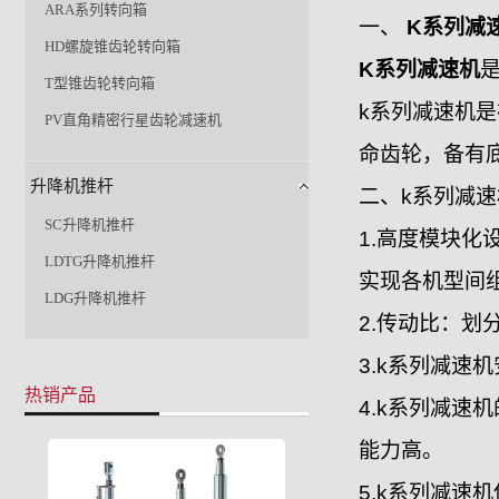
ARA系列转向箱
一、
K系列减
HD螺旋锥齿轮转向箱
K系列减速机
T型锥齿轮转向箱
k系列减速机
PV直角精密行星齿轮减速机
命齿轮，备有
升降机推杆
二、k系列减
SC升降机推杆
1.高度模块
LDTG升降机推杆
实现各机型间
LDG升降机推杆
2.传动比：
3.k系列减速
热销产品
4.k系列减
能力高。
5.k系列减