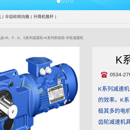
机
|
伞齿轮转向箱
|
升降机推杆
|
产品
>
R、F、K、S系列减速机
>
K系列斜齿轮-伞轮减速机
K
0534-27
K系列减速
的效率。K
极其多的电
齿轮减速机